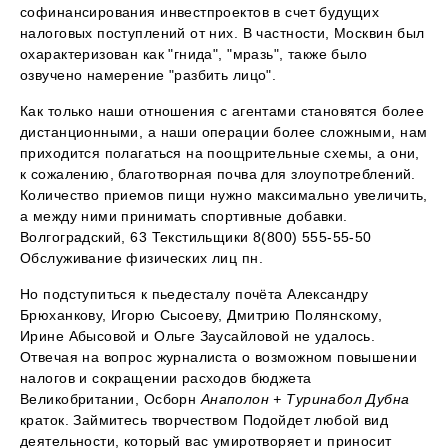
софинансирования инвестпроектов в счет будущих
налоговых поступлений от них. В частности, Москвин был
охарактеризован как "гнида", "мразь", также было
озвучено намерение "разбить лицо".
Как только наши отношения с агентами становятся более
дистанционными, а наши операции более сложными, нам
приходится полагаться на поощрительные схемы, а они,
к сожалению, благотворная почва для злоупотреблений.
Количество приемов пищи нужно максимально увеличить,
а между ними принимать спортивные добавки.
Волгоградский, 63 Текстильщики 8(800) 555-55-50
Обслуживание физических лиц пн.
Но подступиться к пьедесталу почёта Александру
Брюханкову, Игорю Сысоеву, Дмитрию Полянскому,
Ирине Абысовой и Ольге Заусайловой не удалось.
Отвечая на вопрос журналиста о возможном повышении
налогов и сокращении расходов бюджета
Великобритании, Осборн
Анаполон + Туринабол Дубна
краток. Займитесь творчеством Подойдет любой вид
деятельности, который вас умиротворяет и приносит