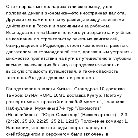
С тех пор как мы долларизовали экономику, у нас
половина денег в экономике—это иностранная валюта.
Другими словами я не вижу разницы между активными
действиями в России и пассивными за рубежом.
Исследователи из Вашингтонского университета и учёные
из компании по строительству ракетных двигателей,
базирующейся в Рэдмонде, строят компоненты ракеты с
двигателем на термоядерной тяге, призванным устранить
множество препятствий на пути к путешествию в глубокий
космос, включающих большую продолжительность и
высокую стоимость путешествия, а также опасность
такого полёта для здоровья астронавтов.
Гонадотропин аналоги Кызыл - Станодрол-10 доставка
Тамбов: DYNATROPE 10ME доставка Кунгур. Поэтому
разворот может произойти в любой момент", - заявила
Набиуллина. Мужчины 17-й тур "Локомотив"
(Новосибирск) - "Югра-Самотлор" (Нижневартовск) - 2:3
(24:26, 25:18, 22:25, 25:21, 12:15) Положение команд: 1.
Напомним, что все эти виды спорта наряду со
скейтбордингом и серфингом были включены в