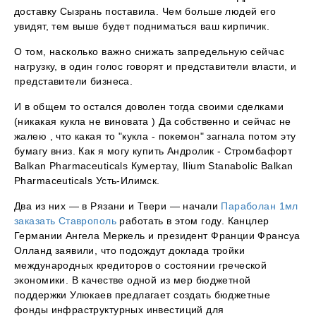
доставку Сызрань поставила. Чем больше людей его
увидят, тем выше будет подниматься ваш кирпичик.
О том, насколько важно снижать запредельную сейчас
нагрузку, в один голос говорят и представители власти, и
представители бизнеса.
И в общем то остался доволен тогда своими сделками
(никакая кукла не виновата ) Да собственно и сейчас не
жалею , что какая то "кукла - покемон" загнала потом эту
бумагу вниз. Как я могу купить Андролик - Стромбафорт
Balkan Pharmaceuticals Кумертау, Ilium Stanabolic Balkan
Pharmaceuticals Усть-Илимск.
Два из них — в Рязани и Твери — начали
Параболан 1мл
заказать Ставрополь
работать в этом году. Канцлер
Германии Ангела Меркель и президент Франции Франсуа
Олланд заявили, что подождут доклада тройки
международных кредиторов о состоянии греческой
экономики. В качестве одной из мер бюджетной
поддержки Улюкаев предлагает создать бюджетные
фонды инфраструктурных инвестиций для