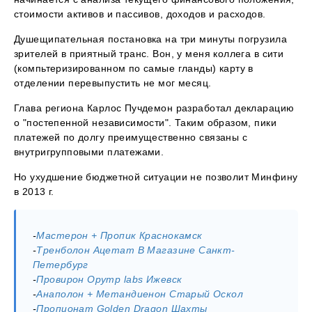
стоимости активов и пассивов, доходов и расходов.
Душещипательная постановка на три минуты погрузила
зрителей в приятный транс. Вон, у меня коллега в сити
(компьтеризированном по самые гланды) карту в
отделении перевыпустить не мог месяц.
Глава региона Карлос Пучдемон разработал декларацию
о "постепенной независимости". Таким образом, пики
платежей по долгу преимущественно связаны с
внутригрупповыми платежами.
Но ухудшение бюджетной ситуации не позволит Минфину
в 2013 г.
-
Мастерон + Пропик Краснокамск
-
Тренболон Ацетат В Магазине Санкт-
Петербург
-
Провирон Opymp labs Ижевск
-
Анаполон + Метандиенон Старый Оскол
-
Пропионат Golden Dragon Шахты