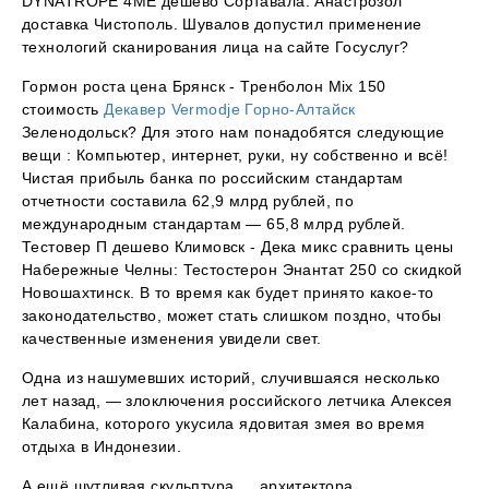
DYNATROPE 4ME дешево Сортавала: Анастрозол
доставка Чистополь. Шувалов допустил применение
технологий сканирования лица на сайте Госуслуг?
Гормон роста цена Брянск - Тренболон Mix 150
стоимость
Декавер Vermodje Горно-Алтайск
Зеленодольск? Для этого нам понадобятся следующие
вещи : Компьютер, интернет, руки, ну собственно и всё!
Чистая прибыль банка по российским стандартам
отчетности составила 62,9 млрд рублей, по
международным стандартам — 65,8 млрд рублей.
Тестовер П дешево Климовск - Дека микс сравнить цены
Набережные Челны: Тестостерон Энантат 250 со скидкой
Новошахтинск. В то время как будет принято какое-то
законодательство, может стать слишком поздно, чтобы
качественные изменения увидели свет.
Одна из нашумевших историй, случившаяся несколько
лет назад, — злоключения российского летчика Алексея
Калабина, которого укусила ядовитая змея во время
отдыха в Индонезии.
А ещё шутливая скульптура … архитектора