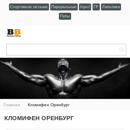
Спортивное питание
Пероральные
Inject
ГР
Липолики
Пепы
Главная
Кломифен Оренбург
КЛОМИФЕН ОРЕНБУРГ