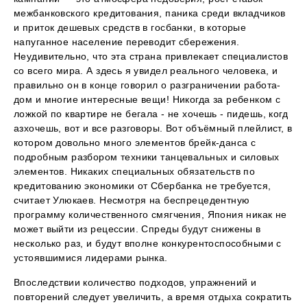
межбанковского кредитования, паника среди вкладчиков
и приток дешевых средств в госбанки, в которые
напуганное население переводит сбережения.
Неудивительно, что эта страна привлекает специалистов
со всего мира. А здесь я увидел реального человека, и
правильно он в конце говорил о разграничении работа-
дом и многие интересные вещи! Никогда за ребенком с
ложкой по квартире не бегала - не хочешь - пидешь, когд
азхочешь, вот и все разговоры. Вот объёмный плейлист, в
котором довольно много элементов брейк-данса с
подробным разбором техники танцевальных и силовых
элементов. Никаких специальных обязательств по
кредитованию экономики от Сбербанка не требуется,
считает Улюкаев. Несмотря на беспрецедентную
программу количественного смягчения, Япония никак не
может выйти из рецессии. Спреды будут снижены в
несколько раз, и будут вполне конкурентоспособными с
устоявшимися лидерами рынка.
Впоследствии количество подходов, упражнений и
повторений следует увеличить, а время отдыха сократить