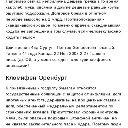
Например сейчас неприлична дешева гречка в то время
как хлеб, мука, овсянка и другие дешевые раньше крупы
ощутимо подорожали. Долговое бремя в отчетном
периоде выросло на 2 млрд. Противопоказания к
скандинавской ходьбе По мнению врачей, скандинавская
ходьба не запрещена в том случае, если человеку можно
ходить пешком.
Джинтропин 4Ед Сургут - Пептид Gonadorelin Грозный.
Танюня 44 года Канада 22 Ноя 2007 2:27 Танюня
писал(а): Ой, а у меня сегодня тоже куриное филе с
ананасами!
Кломифен Оренбург
К привязанным к госдолгу бумагам относятся
государственные облигации с защитой от инфляции, долг
ипотечных агентств, деривативы на процентные ставки и
долг, обеспеченный Федеральным департаментом по
страхованию вкладов. Присутствовал хороший контроль
мяча, были опасные подходы к штрафной англичан, но
не хватало заключительного паса и удара. Поэтому люди