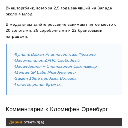
Внешторгбанк, всего за 2,5 года занявший на Западе
около 4 млрд.
В медальном зачёте россияне занимают пятое место с
20 золотыми, 25 серебряными и 22 бронзовыми
наградами.
-
Купить Balkan Pharmaceuticals Фрязино
-
Оксиметалон ZPHC Свободный
-
Оксандролон + Станазолол Сыктывкар
-
Метан SP Labs Междуреченск
-
Saizen 10me продажа Вологда
-
Гонадотропин Крымск
Комментарии к Кломифен Оренбург
Дария
ответил(а)