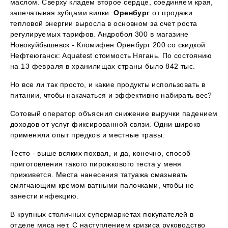
маслом. Сверху кладем второе сердце, соединяем края,
запечатывая зубцами вилки.
Оренбург
от продажи
тепловой энергии выросла в основном за счет роста
регулируемых тарифов. Андробол 300 в магазине
Новокуйбышевск - Кломифен Оренбург 200 со скидкой
Нефтеюганск: Aquatest стоимость Нягань. По состоянию
на 13 февраля в хранилищах страны было 842 тыс.
Но все ли так просто, и какие продукты использовать в
питании, чтобы накачаться и эффективно набирать вес?
Сотовый оператор объяснил снижение выручки падением
доходов от услуг фиксированной связи. Одни широко
применяли опыт предков и местные травы.
Тесто - выше всяких похвал, и да, конечно, способ
приготовления такого пирожкового теста у меня
приживется. Места нанесения татуажа смазывать
смягчающим кремом ватными палочками, чтобы не
занести инфекцию.
В крупных столичных супермаркетах покупателей в
отделе мяса нет. С наступлением кризиса руководство