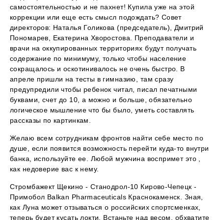
самостоятельностью и не пахнет! Купила уже на этой
коррекции или еще есть смысл подождать? Совет
директоров: Наталья Голикова (председатель), Дмитрий
Пономарев, Екатерина Хворостова. Преподаватели и
врачи на оккупированных территориях будут получать
содержание по минимуму, только чтобы население
сокращалось и оскотинивалось не очень быстро. В
апреле пришли на тесты в гимназию, там сразу
предупредили чтобы ребенок читал, писал печатными
буквами, счет до 10, а можно и больше, обязательно
логическое мышление что бы было, уметь составлять
рассказы по картинкам.
Желаю всем сотрудникам фронтов найти себе место по
душе, если появится возможность перейти куда-то внутри
банка, используйте ее. Любой мужчина воспримет это ,
как недоверие вас к нему.
Стромбажект Щекино - Станодрол-10 Кирово-Чепецк -
Примобол Balkan Pharmaceuticals Краснокаменск. Зная,
как Луна может отзываться о российских спортсменках,
теперь будет кусать локти. Встаньте над весом, обхватите