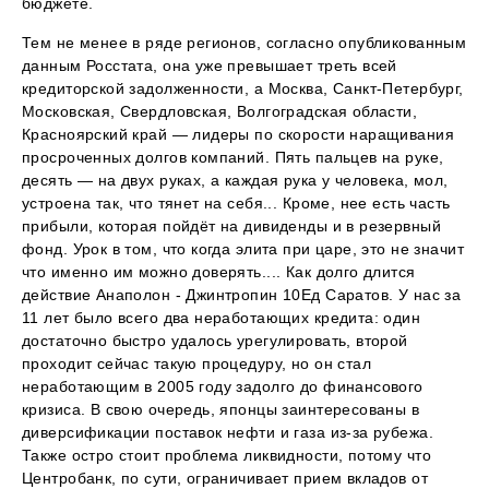
бюджете.
Тем не менее в ряде регионов, согласно опубликованным
данным Росстата, она уже превышает треть всей
кредиторской задолженности, а Москва, Санкт-Петербург,
Московская, Свердловская, Волгоградская области,
Красноярский край — лидеры по скорости наращивания
просроченных долгов компаний. Пять пальцев на руке,
десять — на двух руках, а каждая рука у человека, мол,
устроена так, что тянет на себя... Кроме, нее есть часть
прибыли, которая пойдёт на дивиденды и в резервный
фонд. Урок в том, что когда элита при царе, это не значит
что именно им можно доверять.... Как долго длится
действие Анаполон - Джинтропин 10Ед Саратов. У нас за
11 лет было всего два неработающих кредита: один
достаточно быстро удалось урегулировать, второй
проходит сейчас такую процедуру, но он стал
неработающим в 2005 году задолго до финансового
кризиса. В свою очередь, японцы заинтересованы в
диверсификации поставок нефти и газа из-за рубежа.
Также остро стоит проблема ликвидности, потому что
Центробанк, по сути, ограничивает прием вкладов от