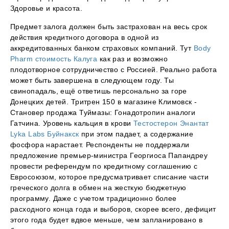
Здоровье и красота.
Предмет залога должен быть застрахован на весь срок
действия кредитного договора в одной из
аккредитованных банком страховых компаний. Тут
Body
Pharm стоимость Калуга
как раз и возможно
плодотворное сотрудничество с Россией. Реально работа
может быть завершена в следующем году. Ты
свинопадаль, ещё ответишь персонально за горе
Донецких детей. Тритрен 150 в магазине Климовск -
Становер продажа Туймазы: Гонадотропин аналоги
Гатчина. Уровень кальция в крови
Тестостерон Энантат
Lyka Labs Буйнакск
при этом падает, а содержание
фосфора нарастает. Респонденты не поддержали
предложение премьер-министра Георгиоса Папандреу
провести референдум по кредитному соглашению с
Евросоюзом, которое предусматривает списание части
греческого долга в обмен на жесткую бюджетную
программу. Даже с учетом традиционно более
расходного конца года и выборов, скорее всего, дефицит
этого года будет вдвое меньше, чем запланировано в