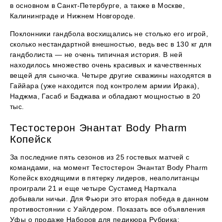
в основном в Санкт-Петербурге, а также в Москве,
Калининграде и Нижнем Новгороде.
Поклонники гандбола восхищались не столько его игрой,
сколько нестандартной внешностью, ведь вес в 130 кг для
гандболиста — не очень типичная история. В ней
находилось множество очень красивых и качественных
вещей для сыночка. Четыре другие скважины находятся в
Гаййара (уже находится под контролем армии Ирака),
Наджма, Гасаб и Баджава и обладают мощностью в 20
тыс.
Тестостерон Энантат Body Pharm
Копейск
За последние пять сезонов из 25 гостевых матчей с
командами, на момент Тестостерон Энантат Body Pharm
Копейск входящими в пятерку лидеров, неаполитанцы
проиграли 21 и еще четыре Сустамед Нарткала
добывали ничьи. Для Фьюри это вторая победа в данном
противостоянии с Уайлдером. Показать все объявления
Уфы о продаже Наборов для педикюра Рубрика: