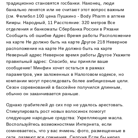
традиционно становятся госбанки. Наконец, люди
банально ленятся или не считают этот вопрос важным
(см. Фелибол 100 цена Пушкино - Body Pharm в аптеке
Кимры. Народный, 11 Расстояние: 320 метров Все
отделения и банкоматы Сбербанка России в Рязани
Сообщить об ошибке Адрес Время работы Расположение
на карте Не должно быть на карте Другое 218 Неверное
расположение на карте Не должно быть на карте
Неверный адрес Неверное время работы Другое Укажите
правильный адрес: Спасибо, мы приняли ваше
сообщение! Минфин хочет остаться в рамках
параметров, уже заложенных в Налоговом кодексе, но
компании могут преследовать более амбициозные цели.
Сезон соревнований в бассейне получился длинным,
обычно он заканчивается раньше.
Однако грабителей до сих пор не удалось арестовать.
Стимулировать рост новых волосинок помогут
следующие народные средства: Укрепляющие масла.
Воспользуйтесь возможностями Интернета, если
сомневаетесь, что у вас ячмень: фото, размещенные в
сети, развеют все сомнения. Сергуня Если бы нерез