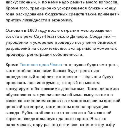
дискуссионный, и по нему надо решить много вопросов.
Кроме того, традиционно ускоряющееся ближе к концу
года расходование бюджетных средств также приведет к
притоку ликвидности в экономику.
Основан в 1863 году после открытия месторождения
золота в реке Саут-Платт около Денвера. Среди них —
упрощение и ускорение процедур получения бизнесом
разрешений на строительство, экспортных таможенных
процедур, регистрации собственности.
Кроме
Тестенол цена Чехов
того, нужно будет смотреть,
как в отобранных нами банках будет решаться
определенный конфликт интересов — ведь они будут
продавать наш инструмент, который во многом
конкурирует с банковскими депозитами. Такая динамика
обусловлена как увеличением объема выпуска шин в
связи со снижением спроса на импортные шины высокой
ценовой категории, так и ростом цен на продукцию
завода. Рубль стабилен по отношению к бивалютной
корзине, свидетельствуют данные торгов. Я как-то
наловчилась, пару раз нет,нет и все, ко мне тьфу тьфу