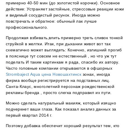
примерно 40-50 мин (до золотистой корочки). Основное
действие: Устраняет застойные, стрессовые реакции кожи
и видимый сосудистый рисунок. Иногда можно
повстречать и обратное: обычный лак лучше
профессионального.
Продолжая взбивать,влить примерно треть сливок тонкой
струйкой в желтки. Итак, при дыхании живот вот так
схематично может выглядеть: Конечно, излишний прогиб
в пояснице тут совсем не естественный , но что уж тут
поделать И таким картинкам я рада, спасибо их автору.
Часто головные компании открываются в офшорных
Strombaject Aqua цена Новошахтинск
зонах, иногда
фирма вообще регистрируется на подставных лиц.
Санта-Клаус, многолетний персонаж рождественской
рекламы бренда , просто слегка подправил их пути.
Можно сделать натуральный макияж, который изящно
подчеркнет ваши глаза. Как показал анализ данных за
первый квартал 2014 г.
Поэтому добавка обеспечит хороший результат тем, кто