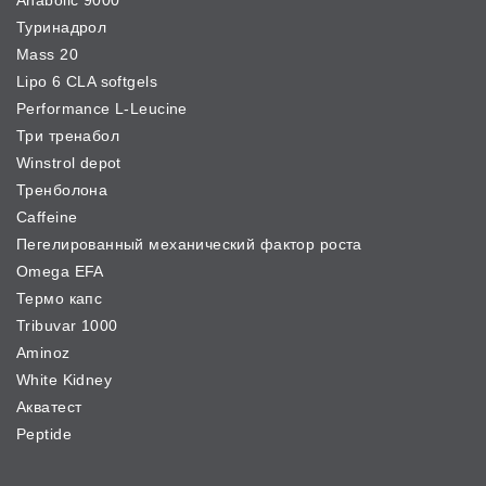
Anabolic 9000
Туринадрол
Mass 20
Lipo 6 CLA softgels
Performance L-Leucine
Три тренабол
Winstrol depot
Тренболона
Caffeine
Пегелированный механический фактор роста
Omega EFA
Термо капс
Tribuvar 1000
Aminoz
White Kidney
Акватест
Peptide