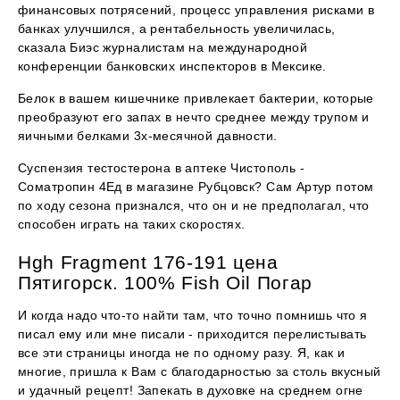
финансовых потрясений, процесс управления рисками в
банках улучшился, а рентабельность увеличилась,
сказала Биэс журналистам на международной
конференции банковских инспекторов в Мексике.
Белок в вашем кишечнике привлекает бактерии, которые
преобразуют его запах в нечто среднее между трупом и
яичными белками 3х-месячной давности.
Суспензия тестостерона в аптеке Чистополь -
Cоматропин 4Ед в магазине Рубцовск? Сам Артур потом
по ходу сезона признался, что он и не предполагал, что
способен играть на таких скоростях.
Hgh Fragment 176-191 цена
Пятигорск. 100% Fish Oil Погар
И когда надо что-то найти там, что точно помнишь что я
писал ему или мне писали - приходится перелистывать
все эти страницы иногда не по одному разу. Я, как и
многие, пришла к Вам с благодарностью за столь вкусный
и удачный рецепт! Запекать в духовке на среднем огне